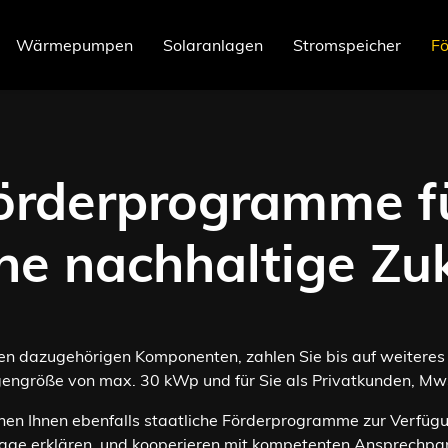
Wärmepumpen
Solaranlagen
Stromspeicher
Fö
Förder­programme f
ine nachhaltige Zu
 allen dazugehörigen Komponenten, zahlen Sie bis auf weitere
gengröße von max. 30 kWp und für Sie als Privatkunden, MwS
hen Ihnen ebenfalls staatliche Förderprogramme zur Verfügu
Anlage erklären, und kooperieren mit kompetenten Ansprech